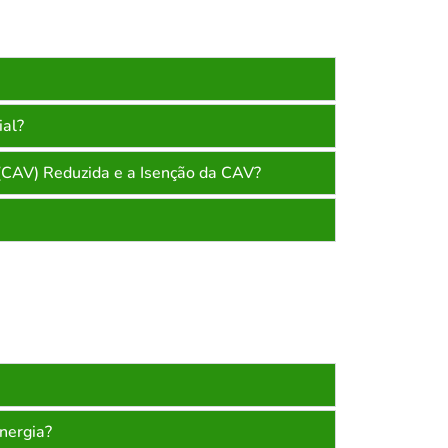
ial?
 (CAV) Reduzida e a Isenção da CAV?
nergia?