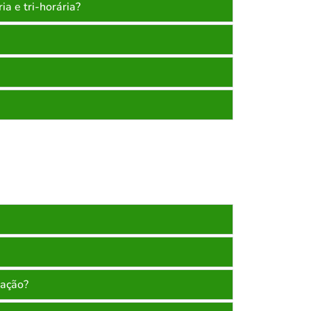
ia e tri-horária?
lação?