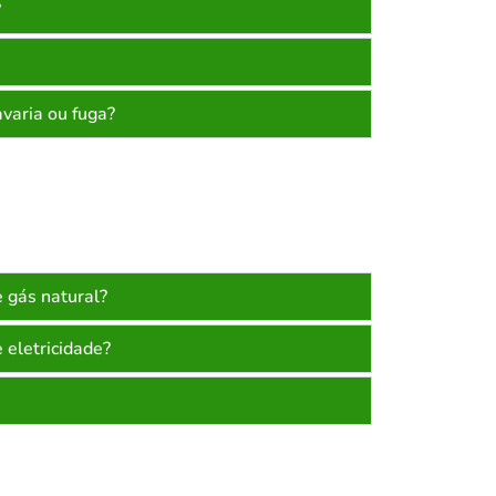
?
varia ou fuga?
 gás natural?
 eletricidade?