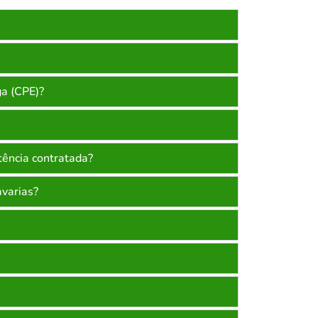
ga (CPE)?
tência contratada?
avarias?