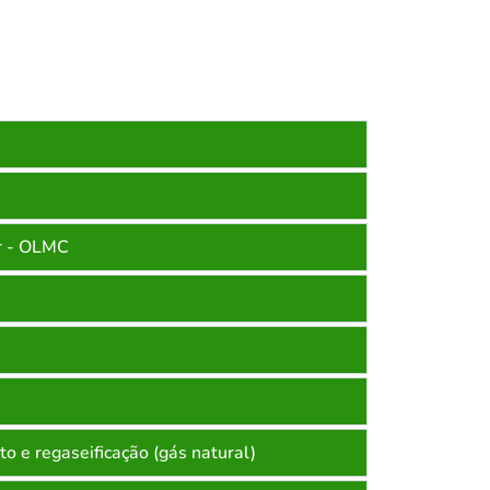
or - OLMC
 e regaseificação (gás natural)