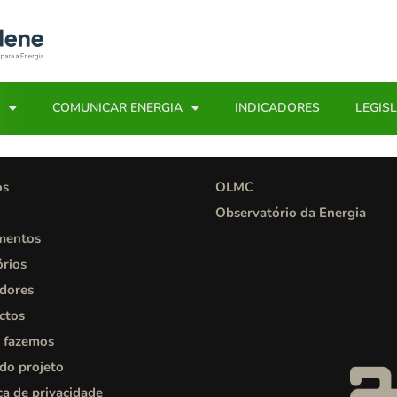
COMUNICAR ENERGIA
INDICADORES
LEGIS
os
OLMC
Observatório da Energia
mentos
órios
adores
ctos
 fazemos
 do projeto
ca de privacidade​