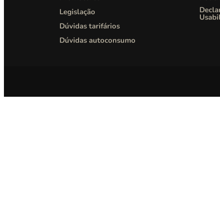
Decla
Legislação
Usabi
Dúvidas tarifários
Dúvidas autoconsumo