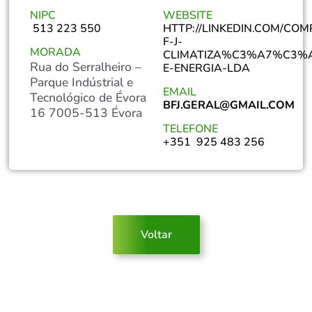
NIPC
WEBSITE
513 223 550
HTTP://LINKEDIN.COM/COM
F-J-
MORADA
CLIMATIZA%C3%A7%C3%
Rua do Serralheiro –
E-ENERGIA-LDA
Parque Indústrial e
EMAIL
Tecnológico de Évora
BFJ.GERAL@GMAIL.COM
16 7005-513 Évora
TELEFONE
+351 925 483 256
Voltar