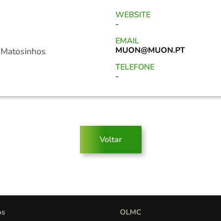
WEBSITE
-
EMAIL
MUON@MUON.PT
 Matosinhos
TELEFONE
-
Voltar
os
OLMC